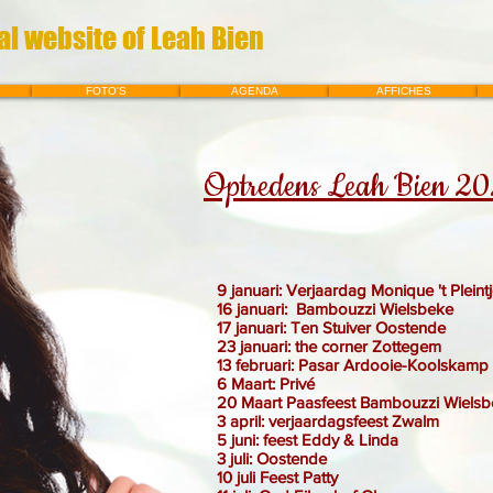
al website of Leah Bien
FOTO'S
AGENDA
AFFICHES
Optredens Leah Bien 2
9 januari: Verjaardag Monique 't Pleint
16 januari: Bambouzzi Wielsbeke
17 januari: Ten Stuiver Oostende
23 januari: the corner Zottegem
13 februari: Pasar Ardooie-Koolskamp
6 Maart: Privé
20 Maart Paasfeest Bambouzzi Wiels
3 april: verjaardagsfeest Zwalm
5 juni: feest Eddy & Linda
3 juli: Oostende
10 juli Feest Patty