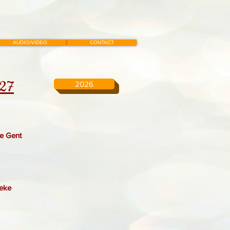
AUDIO/VIDEO
CONTACT
027
2026
je Gent
beke